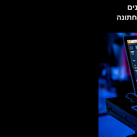
רשימת "לנגן" ורשימת "לא לנגן" הן שני כלים שונים 
שמשרתים מטרה אחת — לעזור לדיג'יי לקרוא את החתונה 