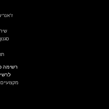
שירי
סגנון
תח
לרשימ