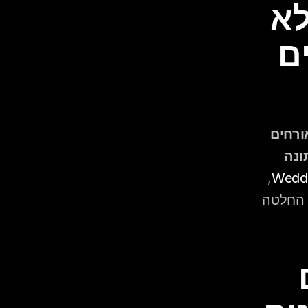
למה כדאי להכין רשימת "לא 
לנגן" גם אם אין לכם שירים 
גם זוגות שאין להם "שירים שהם שונאים" נתקלים בבקשות אורחים 
שעלולות ליצור רגע מביך — שיר שקשור לאקס, שיר מהחתונה 
, 
רשימת "לא לנגן" קצרה ומדויקת חוסכת לדיג'יי את הצורך לאלתר החלטה 
הפער הדורי: למה הורים 