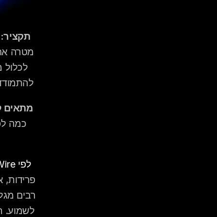
תקציר:
להתמודד 
מתאים ל
לפי WeddingWire