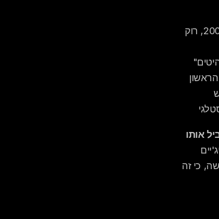
ז'אנרים שאתם בטוחים שרוצים לשמוע (למשל מזרחי, להיטי 2000, רוק 
יטים"
 הראשון
ש
טלגי
רשימה כללית כזו עוזרת לדיג'יי להבין את הכיוון הרצוי בלי להגביל אותו 
, דיג'יים 
מקצועיים מעדיפים לרוב כיוון כללי ברור על פני רשימה ארוכה ונוקשה, כי זה 