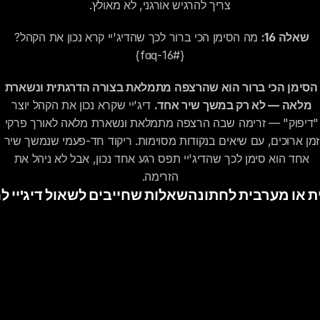
צריך להרגיש אורגני, לא מאולץ.
שאלה 16:
 מה הסימן הכי ברור לכך שהדיג'יי קרא נכון את הקהל? 
{#faq-16}
הסימן הכי ברור הוא שהרצפה מתמלאת בצורה הדרגתית ונשארת 
מלאה — לא רק במשך שיר אחד.
 דיג'יי שקרא נכון את הקהל יוצר 
"דיפוק" — זרימה שבה הרצפה מתמלאת ונשארת מלאה לאורך פרקי 
זמן ארוכים, עם שיאים בנקודות מסוימות. ריקוד חד-פעמי שנמשך שיר 
אחד הוא סימן לכך שהדיג'יי תפס רגע אחד נכון, אבל לא ניהל את 
הזרימה.
‹  15  שאלות שחייבים לשאול דיג'י
CLEMANTIN DJ'S
קלמנטין דיג׳ייז – יוצרים את הפסקול הייחודי שלכם