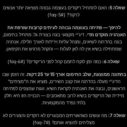
שאלה 5:
 האם להתחיל ריקודים בעוצמה גבוהה מוציאה יותר אנשים 
לרקוד? {#faq-5}
להיפך — פתיחה בעוצמה גבוהה לעיתים קרובות שורפת את 
האנרגיה מוקדם מדי.
 דיג'יי מקצועי בונה בצורת גל: מתחיל בחימום, 
בונה בהדרגה לשיאים, ומנהל עליות וירידות לאורך הלילה. אנרגיה 
שמתחילה בשיא אין לה לאן לעלות — והקהל מרגיש את הקיפאון.
שאלה 6:
 כמה זמן לוקח לחמם קהל לפני הריקודים? {#faq-6}
בחתונה ממוצעת, שלב החימום אורך 15 עד 25 דקות.
 זה הזמן שבו 
הדיג'יי מעלה בהדרגה את קצב השירים, מוציא את ה"מציתים" 
הראשונים, ובונה את האנרגיה לקראת השיא. זוגות שמצפים לפתיחה 
מיידית של הריקודים בשיא לרוב מתאכזבים — הבנייה הזו היא חלק 
בלתי נפרד מהמקצועיות.
שאלה 7:
 מה עושים כשהאורחים המבוגרים לא רוקדים והצעירים לא 
מצליחים להוציא אותם? {#faq-7}