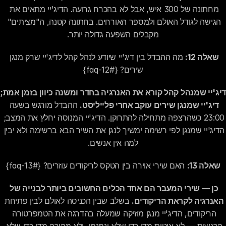
מחתונה של 300 איש, אבל לא בהכרח גרועה. הדיג'יי מתאים את 
הגישה לגודל האולם ולמספר האורחים. בחתונה קטנה, ה"מציתים" 
מקבלים השפעה גדולה יותר.
שאלה 12:
 מה ההבדל בין דיג'יי שיודע לנהל קהל לדיג'יי שרק מנגן 
שירים? {#faq-12}
דיג'יי שמנהל קה
דיג'יי שמנגן שירים עוקב אחרי פלייליסט.
 ההבדל מורגש בשעה 
23:00 כשהרצפה מתחילה להתרוקן. הדיג'יי המנוסה יחלץ את המצב; 
הדיג'יי שמנגן לפי רשימה ימשיך לנגן את השיר הבא ברשימה ולא יבין 
למה אין אנשים.
שאלה 13:
 האם שירי אוירה בין הטקס לריקודים עוזרים? {#faq-13}
כן — שירי המעבר הם אחד הכלים החשובים ביותר לבנייה של 
האנרגיה לקראת הריקודים.
 בשלב שבין הכניסה לאולם לבין פתיחת 
הריקודים, הדיג'יי מנגן מוזיקה שמעלה בהדרגה את הטמפרטורה 