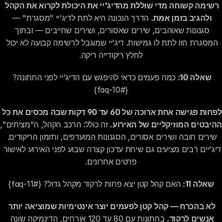
רשימה קשוחה מדי שוללת מהדיג'יי את היכולת לקרוא את הקהל 
ולהגיב בזמן אמת.
 הדרך הנכונה היא לתת לדיג'יי "מסגרת" — 
סגנונות שאוהבים, שירים שאסורים, ושירים שחייבים — ובתוך 
המסגרת הזו לתת לו גמישות. דיג'יי שמוגבל לרשימה קבועה לא יכול 
לחלץ ריקודייה ריקה.
שאלה 10:
 כמה פעמים כדאי להיפגש עם הדיג'יי לפני החתונה? 
{#faq-10}
לפחות פגישה אחת ארוכה של 60 עד 90 דקות שבה מכסים את כל 
ההיבטים המוזיקליים של האירוע.
 ז
שירים חובה ושירים אסורים, הסגנונות המועדפים, ותזמון הריקודים. 
דיג'יים רבים מציעים גם שיחת עדכון קצרה שבוע לפני האירוע לאישור 
פרטים אחרונים.
שאלה 11:
 האם קהל קטן יצא פחות לרקוד מקהל גדול? {#faq-11}
לא בהכרח — קהל קטן לפעמים יוצר אינטימיות שמוציאה יותר 
אנשים לרקוד.
 בחתונות עם 80 עד 120 אורחים, הדינמיקה שונה 