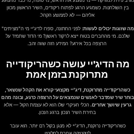
מגיב פיזית למוזיקה — מי מנענע את הראש, מי טופח, מי כבר מתנוע
בין השולחנות. כשמגיע הרגע לפתוח ריקודים, השיר הראשון מכוון 
אליהם — לא לממוצע הקהל.
מה שזוגות יכולים לעשות:
 לפני החתונה, ספרו לדיג'יי מי ה"מציתים" 
שלכם. מי מהחברים בטוח ייצא לרקוד ראשון? מי הדוד שתמיד על 
הרצפה בכל אירוע? המידע הזה שווה זהב.
מה הדיג'יי עושה כשהריקודייה 
מתרוקנת בזמן אמת
כשהריקודייה מתרוקנת, דיג'יי מקצועי קורא את הקהל שנשאר, 
בוחר שיר שמדבר לאנשים שנמצאים על הרצפה כרגע, ובונה מהם 
גרעין שיושך אחרים.
 הכלי העיקרי שלו הוא לא עצמת הקול — אלא 
בחירת השיר הנכון ברגע הנכון.
כשהריקודייה נרוקנת, הדיג'יי לא מנגן בקול רם יותר. הוא עובר 
לטקטיקה אחרת לחלוטין.