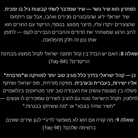
הפתרון הוא שיר גשר — שיר שמדבר לשתי קבוצות גיל בו זמנית.
שיר ישראלי ידוע שהמבוגרים מכירים ואהבו, אבל עם ריתמוס 
שהצעירים ירקדו עליו, מייצר מפגש. בנוסף, הריקוד עם ההורים הוא 
לרוב הרגע שמשחרר את הדודים והחברים הבכירים לקום — לתזמן 
אותו נכון זה חלק מהמלאכה.
שאלה 8:
 האם יש הבדל בין קהל חתונה יש
הריקודים? {#faq-8}
כן — קהל ישראלי בדרך כלל מגיב טוב יותר למוזיקה ש"מדברת" 
אליו ישירות, בעברית ובערבית.
 מוזיקה מזרחית, פופ ישראלי ושיתוף 
פעולה בין סגנונות עושים את העבודה טוב יותר מטראקים בינלאומיים 
לחלוטין. הקה
"השיר שהיה בצבא" או "מה ששיחקו בבגרות."
שאלה 9:
 מה קורה אם הזוג לא מאפשר לדיג'יי לנגן שירים שאינם 
ברשימה שלהם? {#faq-9}