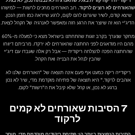
ריקודייה ריקה קורית בגלל שהאנרגיה לא נבנתה נכון, לא בגלל 
שהאורחים לא רוצים לרקוד.
 רוב האורחים מחכים לרשות
שיצא קודם, לשיר שיגרום להם לקום, לרגע שייראה כמו הזמן הנכון. 
הדיג'יי הוא זה שיוצר את הרגע הזה ומאפשר לאנרגיה של הקהל לצאת.
מחקר שנערך בקרב זוגות שהתחתנו בישראל מצא כי למעלה מ-60% 
מהם היו מודאגים לפני החתונה שהאורחים לא ירקדו. מרביתם דיווחו 
שהחתונה הפכה להצלחה ריקודית — אבל רק אלה שעבדו עם דיג'יי 
שהבין לנהל את הבנייה ואת הקהל.
ריקודייה ריקה כמעט אף פעם אינה תוצאה של "האורחים שלנו לא 
אוהבים לרקוד." היא תוצאה של פתיחה מוקדמת מדי, שיר לא נכון 
ברגע לא נכון, או קהל שלא קיבל את ה"רשות" לקום.
7 הסיבות שאורחים לא קמים 
לרקוד
הסיבות הנפוצות ביותר הן: פתיחת ריקודים מוקדמת מדי, חוסר 