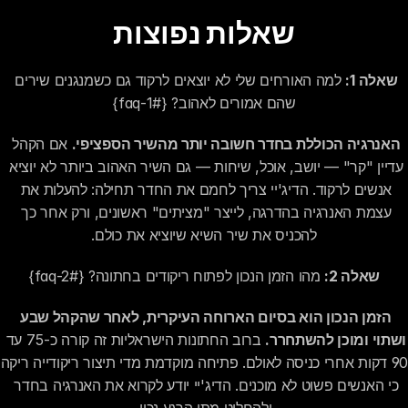
שאלות נפוצות
שאלה 1:
 למה האורחים שלי לא יוצאים לרקוד גם כשמנגנים שירים 
שהם אמורים לאהוב? {#faq-1}
האנרגיה הכוללת בחדר חשובה יותר מהשיר הספציפי.
 אם הקהל 
עדיין "קר" — יושב, אוכל, שיחות — גם השיר האהוב ביותר לא יוציא 
אנשים לרקוד. הדיג'יי צריך לחמם את החדר תחילה: להעלות את 
עצמת האנרגיה בהדרגה, לייצר "מציתים" ראשונים, ורק אחר כך 
להכניס את שיר השיא שיוציא את כולם.
שאלה 2:
 מהו הזמן הנכון לפתוח ריקודים בחתונה? {#faq-2}
הזמן הנכון הוא בסיום הארוחה העיקרית, לאחר שהקהל שבע 
ושתוי ומוכן להשתחרר.
 ברוב החתונות הישראליות זה קורה כ-75 עד 
90 דקות אחר
כי האנשים פשוט לא מוכנים. הדיג'יי יודע לקרוא את האנרגיה בחדר 