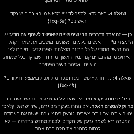
ולהחליט מתי הרגע נכון.
שאלה 3:
 האם כדאי לספר לדיג'יי מראש מי האורחים שירקדו 
ראשונים? {#faq-3}
כן — זה אחד הדברים הכי שימושיים שאפשר לשתף עם הדיג'יי.
ה"מציתים" — האנשים שקמים ראשונים ומושכים את שאר הקהל — 
הם הנשק הסודי של כל חתונה מוצלחת. ספרו לדיג'יי מי הם לפני 
האירוע: מי מהחברים קם תמיד ראשון, מי הדוד שמרקד בכל שמחה. 
הוא יכוון אליהם בשיר הפתיחה.
שאלה 4:
 מה הדיג'יי עושה כשהרצפה מתרוקנת באמצע הריקודים? 
{#faq-4}
דיג'יי מנוסה יקרא מיד מי נשאר על הרצפה ויבחר שיר שמדבר 
בדיוק לאנשים האלה.
 אם נותרו בעיקר מבוגרים, שיר ישראלי קלאסי 
יחזיר אותם. אם נותרו צעירים, טראק ריתמי נוכחי יעשה את העבודה. 
המטרה היא לשמר גרעין של רוקדים ולבנות מחדש בהדרגה — לא 
לנסות להחזיר את כולם בבת אחת.