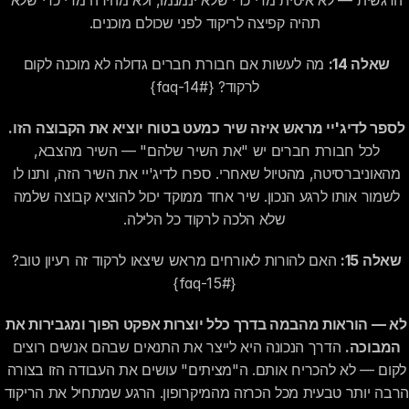
הרגשית — לא איטית מדי כדי שלא ינמנמו, ולא מהירה מדי כדי שלא 
תהיה קפיצה לריקוד לפני שכולם מוכנים.
שאלה 14:
 מה לעשות אם חבורת חברים גדולה לא מוכנה לקום 
לרקוד? {#faq-14}
לספר לדיג'יי מראש איזה שיר כמעט בטוח יוציא את הקבוצה הזו.
לכל חבורת חברים יש "את השיר שלהם" — השיר מהצבא, 
מהאוניברסיטה, מהטיול שאחרי. ספרו לדיג'יי את השיר הזה, ותנו לו 
לשמור אותו לרגע הנכון. שיר אחד ממוקד יכול להוציא קבוצה שלמה 
שלא הלכה לרקוד כל הלילה.
שאלה 15:
 האם להורות לאורחים מראש שיצאו לרקוד זה רעיון טוב? 
{#faq-15}
לא — הוראות מהבמה בדרך כלל יוצרות אפקט הפוך ומגבירות את 
המבוכה.
 הדרך הנכונה היא לייצר את התנאים שבהם אנשים רוצים 
לקום — לא להכריח אותם. ה"מציתים" עושים את העבודה הזו בצורה 
הרבה יותר טבעית מכל הכרזה מהמיקרופון. הרגע שמתחיל את הריקוד 