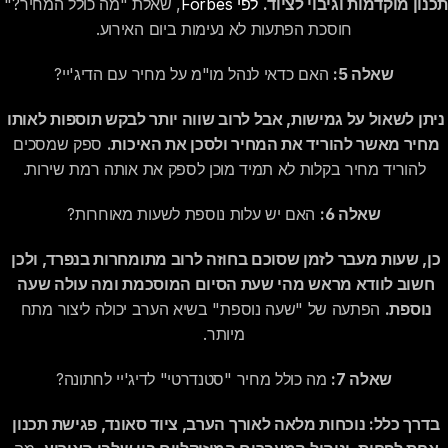
תכנון מוקדמות וגיבוי לציוד.
לפי Forbes
, שאלת "מה כולל המחיר?"
חוסכת הפתעות לא נעימות ביום האירוע.
שאלה 5:
 האם כדאי לנהל מו"מ על מחיר עם הדיג'יי?
ניתן לשאול על גמישות, אבל לרוב שווה יותר לבקש תוספות לאותו 
מחיר מאשר להוריד את המחיר ולסכן את האיכות.
 ספק שמסכים 
להוריד מחיר בקלות לא תמיד מוכן לספק את אותה רמת שירות.
שאלה 6:
 האם יש עלות נוספת לשעות מאוחרות?
כן, שעות מעבר לזמן שסוכם בחוזה לרוב מתומחרות בנפרד, ולכן 
חשוב לוודא מראש מהי שעת הסיום המוסכמת ומה עולה שעה 
נוספת.
 הפתעה של "שעה נוספת" בשיא הערב יכולה ליצור מתח 
מיותר.
שאלה 7:
 מה כולל מחיר "סטנדרטי" לדיג'יי לחתונה?
בדרך כלל: נוכחות מלאה לאורך הערב, ציוד סאונד, פגישת תכנון 