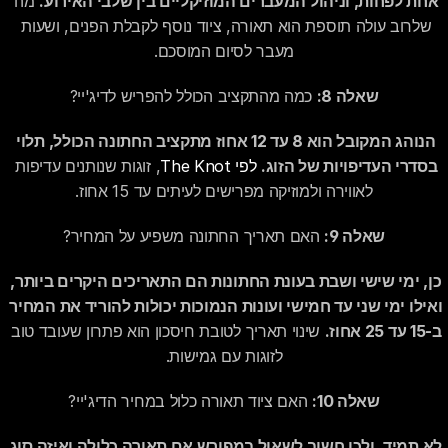
אחת לפחות, וניהול המעברים המוזיקליים בין שלבי האירוע.
 מה 
שלרוב עולה תוספת הוא תאורה, ציוד נוסף לקבלת הפנים, ושעות 
מעבר לסיום המוסכם.
שאלה 8:
 כמה מהתקציב הכולל להפריש לדיג'יי?
הנוהג המקובל הוא 8 עד 12 אחוז מתקציב החתונה הכולל, תלוי 
בסדרי העדיפויות של הזוג.
לפי The Knot
, זוגות שנותנים עדיפות 
לאווירה ולמוזיקה מפרישים לעיתים עד 15 אחוז.
שאלה 9:
 האם תאריך החתונה משפיע על המחיר?
כן, ימי שישי ושבת בעונת החתונות הם התאריכים היקרים ביותר, 
ואילו ימי שני עד חמישי ועונות הנמוכות יכולות להוריד את המחיר 
ב-15 עד 25 אחוז.
 שינוי תאריך לטובת חיסכון הוא פתרון שעובד טוב 
לזוגות עם גמישות.
שאלה 10:
 האם ציוד תאורה כלול במחיר הדיג'יי?
לא תמיד, ולכן חשוב לשאול במפורש אם תאורה כלולה ואיזה סוג 