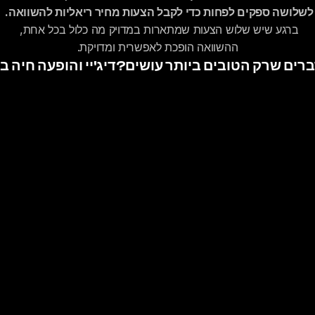
לשלושה ספקים לפחות כדי לקבל הצעות מחיר ריאליות להשוואה.
ברגע שיש שלוש הצעות שמתארות במדויק מה כלול בכל אחת, 
ההשוואה הופכת לאפשרית ומדויקת.
‹ דיג'יי והופעה חיה בחתונה: איך משלבים את השניים לערב מנצח?
CLEMANTIN DJ'S
קלמנטין דיג׳ייז – יוצרים את הפסקול הייחודי שלכם
עם אנרגיה בלתי נשכחת ורחבה שלא נחה לרגע.
מחפשים את ה
דיג׳י לחתונה המושלם לאירוע שלכם?
צרו איתנו קשר ובואו נתחיל לתכנן את הלילה שלכם.
Navigation
Socials
Instagram
קצת עלינו
Spotify
איך זה עובד
Facebook
מה אומרים עלינו 
הדיג׳יים שלנו
דברו איתנו