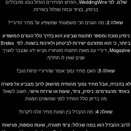
שלם.
לפי WeddingWire
, הפרש המחירים הגדול נובע מהבדלים 
בניסיון, בציוד ובמה שכלול בשירות.
שאלה 2:
 מה הגורם הכי משמעותי שמשפיע על מחיר הדיג'יי?
ניסיון מוכח ומספר חתונות שביצע הוא בדרך כלל הגורם המשפיע 
ביותר, כי הוא מתורגם ישירות לביטחון ולאיכות בשטח.
לפי Brides 
Magazine
, דיג'יי עם מאות חתונות מאחוריו מביא ידע שנצבר לאורך 
שנים שאין לו תחליף.
שאלה 3:
 האם מחיר נמוך אומר שהדיג'יי פחות טוב?
לא בהכרח, אבל מחיר נמוך מהותית מהשוק לרו
באחד מהגורמים: ניסיון, ציוד, שעות או שירות אישי.
 חשוב לשאול 
מה בדיוק כולל המחיר לפני שמשווים הצעות.
שאלה 4:
 מה ההבדל בין הצעת מחיר זולה ליקרה?
לרוב ההבדל הוא במה שכלול: ציוד תאורה, שעות נוספות, פגישות 