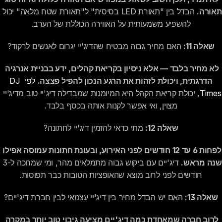
תאורה.
 הבדל בין "תאורת LED בסיסית" ל"תאורת שטח מלאה" יכול 
להשפיע משמעותית על האווירה הכוללת של הערב.
שאלה 11:
 האם מחיר גבוה מבטיח שהדיג'יי יגרום לאנשים לרקוד?
לא מחיר בלבד — אלא ניסיון בקריאת קהלים, ידע בבניית אנרגיה 
הדרגתית, ויכולת לזהות את הרגע הנכון להפיל פצצה.
לפי DJ 
Times
, יכולת קריאת הקהל היא המיומנות שמבדילה דיג'יי טוב מדיג'יי 
מצוין, ואי אפשר לקנות אותה בכסף בלבד.
שאלה 12:
 מתי כדאי להזמין דיג'יי לחתונה?
לפחות 6 עד 12 חודשים לפני האירוע, ובעונת חתונות עמוסה אפילו 
שנה מראש.
 דיג'יים עם ביקוש גבוה מתמלאים מהר, ומי שמחכה ל-3 
חודשים לפני לרוב מוצא שהאופציות הטובות כבר תפוסות.
שאלה 13:
 האם יש הבדל מחיר בין דיג'יי עצמאי לבין חברת דיג'יים?
לרוב חברה שמאחדת כמה דיג'יים מציעה גיבוי טוב יותר במקרה 