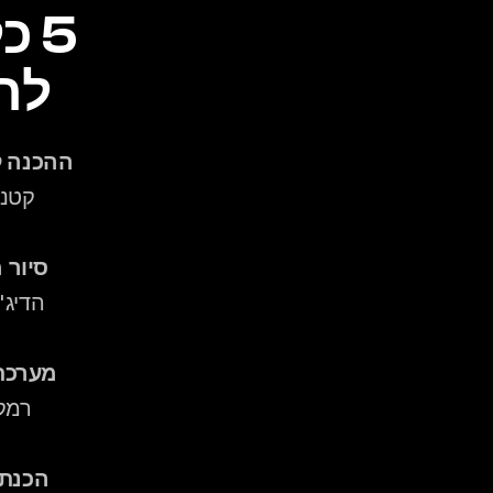
לח
ההכנה ל
קטנה
סיור 
מערכת 
הכנת 