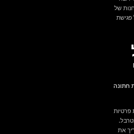
לרקוד ליד כל אחד ואחד שנמצא שם. אני לא רוצה לעבור בין שולחנות של 
אנשים שאני בקושי מכיר." זה ציטוט שחוזר בווריאציות שונות בכל פגישת 
האתגרים הייחודיים של 
ארבעה אתגרים שדיג'יי חייב לנהל אחרת בחתונה קטנה לעומת חתונה 
 גני אירועים נבנים עם שיקולי קול. חצרות פרטיות 
— לא. קיר גבוה יוצר החזר קול. תקרת עץ בוילה יוצרת רעידות בטרבל. 
דשא פתוח בלי גדר קול בולם את כל האנרגיה. הדיג'יי חייב להעריך את 