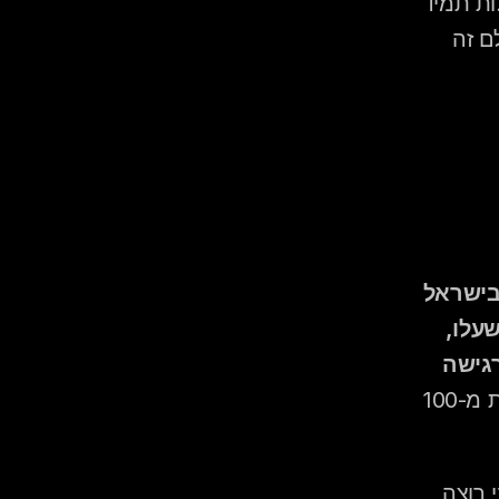
רוקדים, שרים, ומרגישים שהערב הזה נוצר בשבילם. בחתונות גדולות תמיד 
יש "אנשים שבאו" ו"אנשים שזה שלהם." בחתונה קטנה — כולם זה 
חתונות קטנות עלו בפופולריות משמעותית בשנים האחרונות, ובישראל 
הטרנד מואץ בגלל שילוב של שלושה גורמים: עלויות חתונה שעלו, 
עייפות מ"חתונות מכונה", ורצון של זוגות צעירים לחוויה שמרגישה 
 לפי נתוני משרד הרישום הישראלי, שיעור חתונות עם פחות מ-100 
מה שמניע את הטרנד הזה היא לא רק כסף — אלא ביטחון. "אני רוצה 