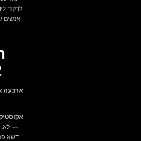
א
אקוסטיק