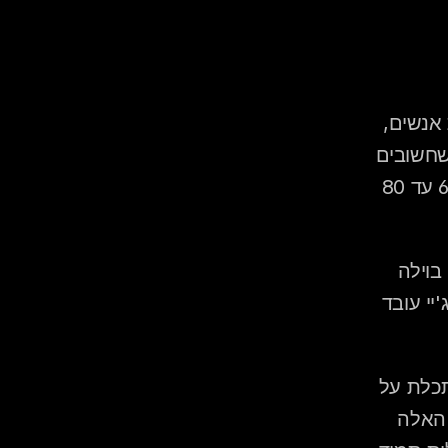
 מיקרו-חתונות הן הטרנד הגדול של 2025-2026 — פחות אנשים, 
יותר נוכחות, ואנרגיה שמרגישה כמו ערב שהכנתם בדיוק לאנשים שחשובים 
לכם. האתגר הגדול: איך שומרים על אנרגיית מועדון באירוע של 60 עד 80 
 זוגות שמתכננים חתונה קטנה בחצר פרטית, במושב, בוילה 
בטבע, או בכל מקום שאינו גן אירועים קלאסי, ורוצים להבין איך דיג'יי עובד 
יש משהו שחתונות גדולות לא יכולות להשיג: הרגע שבו הכלה מסתכלת על 
הרחבה ורואה בדיוק את 70 האנשים שאוהבת — ו-70 האנשים האלה 