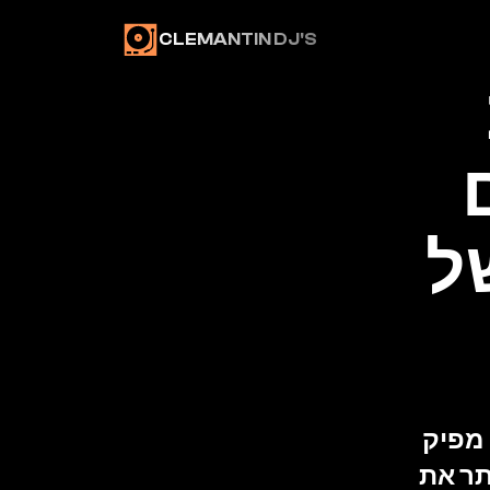
CLEMANTIN DJ'S
 חתונה אינטימית 
בחצר: איך מפיקים 
אירוע קטן עם וייב של 
חתונה קטנה בחצר או בוילה? גלו איך דיג'יי מקצועי מפיק 
אירוע אינטימי עם אנרגיית מועדון, ומה הפתרון שפותר את 