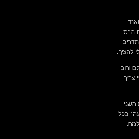
 בגן גדול יש מרחק בין הסטאנד 
לשולחנות. בחצר קטנה, הדוד שיושב בשורה הראשונה שומע את הבס 
ישירות בפנים. דיג'יי בחתונה קטנה מנמיך את הבסים, עובד עם תדרים 
 להציף.
 ב-150 איש, אפשר לנגן שיר לא מושלם ורוב 
הקהל לא יבחין. ב-70 איש — כולם מבחינים בכל בחירה. הדיג'יי צריך 
 70 אנשים שכולם מכירים אחד את השני 
מגיבים אחרת ממאה אנשים של שני משפחות. יש "שיר של הקבוצה" בכל 
למה.