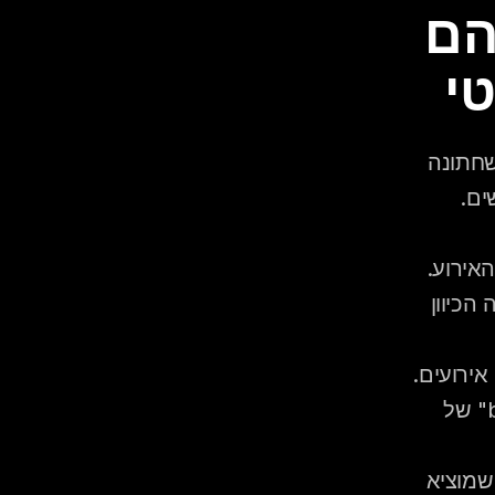
5 כלים שדיג'יי משתמש בהם 
י
 ההנחה שחתונה 
ים.
 — לפחות פגישה אחת במקום עצמו לפני האירוע. 
הדיג'יי מעריך אקוסטיקה, מיקום שקעים, מרחק מהשכנים, ומה הכיוון 
 — לא ה-stack הגדול של גני אירועים. 
רמקולים קומפקטיים בעוצמת קול מבוקרת שיוצרים "bubble" של 
 — שאלו את הזוג מה השיר שמוציא 