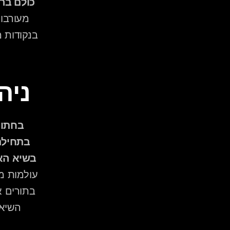
כולם בר
ניה
בשיא האנ
בתורים א
השיא 