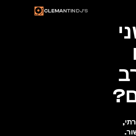
CLEMANTIN DJ'S
 דיג'יי לחתונה עם שני 
עולמות מוזיקליים 
שונים: איך בונים ערב 
ם?
חתונות "מעורבות" — אשכנזי ומזרחי, חילוני ומסורתי, 
ור.