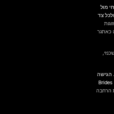
כשלשתי המשפחות יש טעמים מוזיקליים שונים לחלוטין: מזרחי מול 
אשכנזי, ישראלי מול עולי חבר העמים, מסורתי מול מודרני — ולכל צד 
, 28 אחוז מהזוגות 
בישראל מגדירים עצמם כמעורבים תרבותית ומציינים את המוזיקה כאתגר 
 האם כדאי לנגן מוזיקה מעורבת לסירוגין — מזרחי, אשכנזי, 
לא — ניגון לסירוגין יוצר שתי מסיבות נפרדות ולא חתונה אחת. הגישה 
לפי Brides 
, קהלים שמרגישים ש"הזמן שלהם" הסתיים עוזבים את הרחבה 