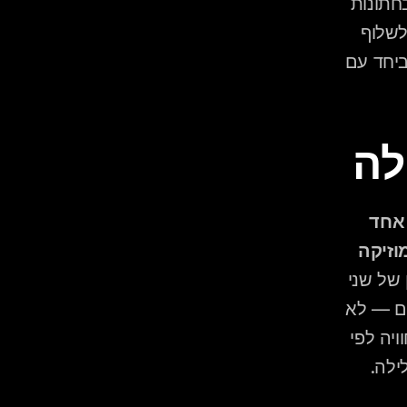
, הדיג'יים הטובים ביותר בחתונות 
מעורבות מחזיקים ספרייה של "שירי גשר" שהם מכירים ויכולים לשלוף 
בנקודות מפתח. אנחנו בונים את הגשרים האלה בפגישת התכנון, ביחד עם 
לה
בחתונה עם שני עולמות, חשוב במיוחד שלא "להשקיע" צד אחד 
בתחילת הלילה ולהשאיר את השני לסוף — כי מי שלא קיבל מוזיקה 
, ניהול נכון של שני 
עולמות מוזיקליים אומר שכל "גל" ברחבה כולל משהו לשני הצדדים — לא 
, אנשים זוכרים חוויה לפי 
ילה.