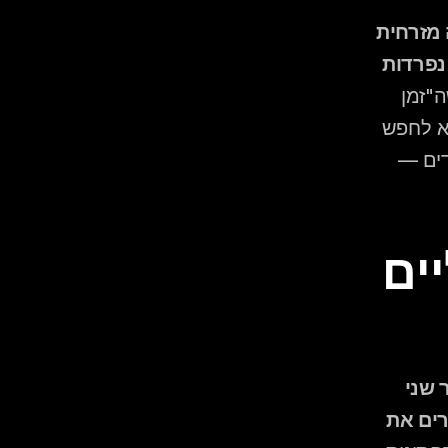
השגיאה הנפוצה היא "ז'אנר לכאן, ז'אנר לשם" — ניגון מוזיקה מזרחית 
לצד אחד ואז מוזיקה אשכנזית לצד השני. זה יוצר שתי מסיבות נפרדות 
, קהלים שמרגישים שה"זמן 
שלהם" הסתיים עוזבים את הרחבה ולא חוזרים. הגישה הנכונה היא לחפש 
שירים שחוצים גבולות — "גשרים" שמרגישים שייכים לשני הצדדים — 
איך בונים "גשרים" מוזיקליים 
שיר שמצד אחד מזרחי ומצד שני מוכר לכולם, מיקס שמחבר שני 
ז'אנרים, או שיר בשתי שפות — כל אלה הם "גשרים" שמשאירים את 