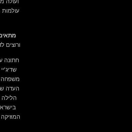
מתאים 
ורוצים ל
הלילה —