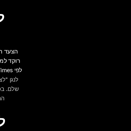
רוקד למה
לפי DJ Times
הם
ל