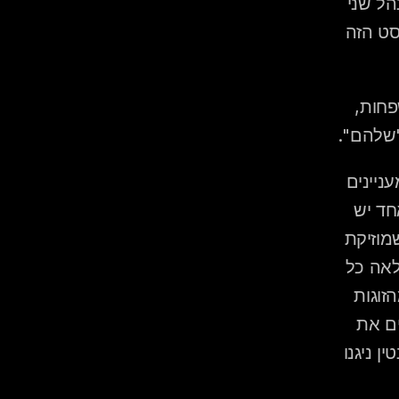
ועולה מצרפת — הם אתגר אמיתי של גישור. הדיג'יי שלא יודע לנהל שני 
עולמות מוזיקליים יוציא חצי מהקהל מהרחבה לחצי מהלילה. הפוסט הזה 
 זוגות שיודעים שיש להם "פער מוזיקלי" בין שתי המשפחות, 
"שלהם".
חתונה עם שני עולמות מוזיקליים שונים היא אחד האתגרים הכי מעניינים 
שדיג'יי יכול לפגוש — וגם אחד הכי קשים לניהול שגוי. כשמצד אחד יש 
משפחה שגדלה על מוזיקה מזרחית ישראלית ומצד שני משפחה שמוזיקת 
העדה שלה היא ז'אז צרפתי או רוק רוסי, ורחבה שצריכה להיות מלאה כל 
, 28 אחוז מהזוגות 
בישראל מגדירים עצמם כ"מעורבים תרבותית", ומרביתם מציינים את 
המוזיקה כאחד הנושאים שדרשו יותר תכנון מהצפוי. אנחנו בקלמנטין ניגנו 