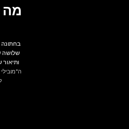
ותיאור 
ל