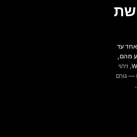
מה לדון בו עם הדיג'יי בפגישת 
בחתונה מעורבת, פגישת התכנון עם הדיג'יי צריכה לכלול: שם אחד עד 
שלושה שירים שכל "צד" חייב לשמוע, ז'אנרים שרוצים להימנע מהם, 
, זיהוי 
ה"מובילי ריקוד" הטבעיים מכל קהל ותיאום עם הדיג'יי לגבי מי הם — גורם 