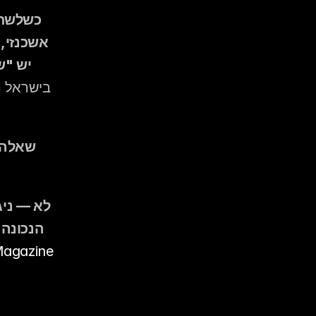
יש "ש
שאלה 2:
הנכונה 
agazine