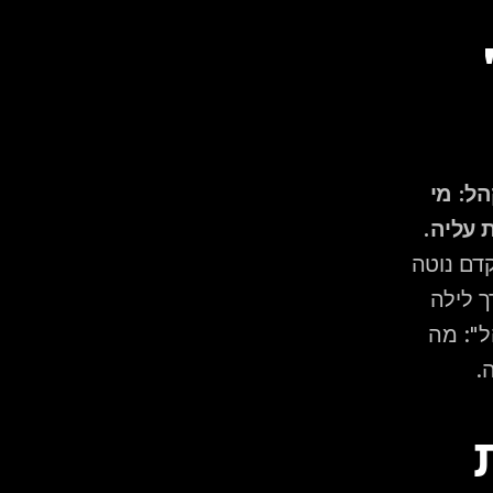
להבין מה "שני עולמות" 
הצעד הראשון הוא לא לבחור שירים אלא להבין את מבנה הקהל: מי 
 עליה.
, דיג'יי שמגיע לחתונה מעורבת בלי "מיפוי קהל" מוקדם נוטה 
לנגן "לצד שצועק יותר" — ולרוב זה לא אסטרטגיה שעובדת לאורך לילה 
שלם. בפגישת התכנון שלנו, אנחנו מבקשים מהזוג לתאר כל "קהל": מה 
.