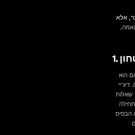
הדיג'יי הנכון לחתונה שלכם הוא לא בהכרח הדיג'יי הטוב ביותר, אלא 
 שלושה קריטריונים עיקריים קובעים את ההתאמה, 
חון
הפגישה עם הדיג'יי היא לא פורמליות. היא הדרך היחידה להבין אם הוא 
מקשיב לכם, מבין מה אתם רוצים, ולא דוחף אתכם לכיוון שנח לו. דיג'יי 
שמגיע לפגישה עם תסריט מוכן, מדבר על עצמו, ולא שואל כמעט שאלות 
על הזוג וסגנון החתונה הוא סימן לכך שהעבודה האמיתית שלו מתחילה 
ונגמרת בטכניקה בלבד. כימיה אישית היא לא "נחמד שיהיה". היא הבסיס 