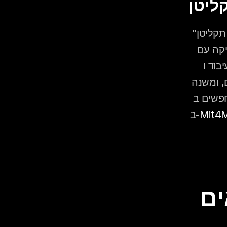
בישראל משתמשים בשני השמות לסירוגין, אך ישנו הבדל מעשי: "תקליטן" 
נפוץ יותר בהקשרים מסורתיים ולעתים מתייחס למי שמשמיע מוזיקה עם 
ג'יי" בהקשר החתונות הישראלי 
המודרני מציין בדרך כלל מישהו שמבצע מיקס אקטיבי, עורך שירים, ומשנה 
Mit4M
ב-
שקובעים אם הדיג'יי מתאים 