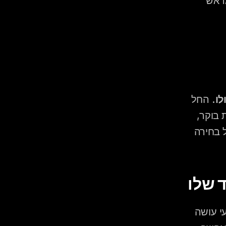
מה הדיג'יי בעצם עושה 
ו.
 החל 
מהרגע שהאורחים מגיעים לקבלת פנים ועד לריקוד האחרון לפנות בוקר, 
הדיג'יי מקבל החלטות רצופות לגבי קצב, עצימות, ז'אנר ותזמון. כל בחירה 
 שלו
הרוב חושבים שדיג'יי "מכניס שירים". בפועל, דיג'יי לחתונה מקצועי עושה 