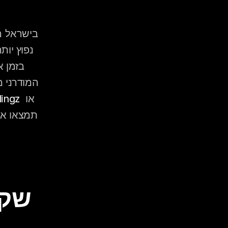
 או 
ingz