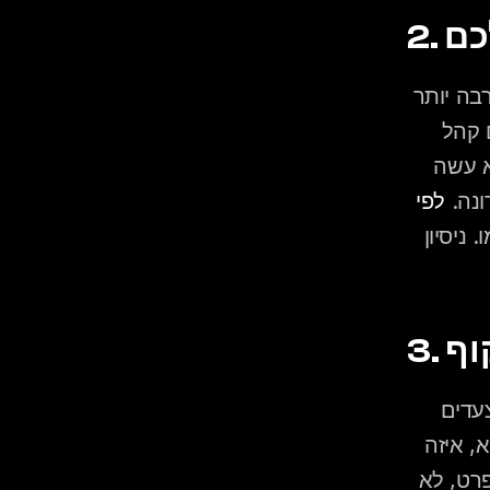
לכם
ניסיון כללי הוא טוב. ניסיון ספציפי עם קהלים דומים לשלכם הוא הרבה יותר 
טוב. אם החתונה שלכם היא מיקס של מזרחית ופופ ישראלי עם קהל 
מגילאי 25 עד 75, שאלו את הדיג'יי כמה חתונות מהסוג הזה הוא עשה 
נה. 
מהם מדווחים שהם סמכו על שיקול הדעת של הדיג'יי בלילה עצמו. ניסיון 
וף
דיג'יי שעובד בצורה מסודרת יגיד לכם בפגישה הראשונה מה הצעדים 
הבאים: מתי נפגשים לתכנון הערב, מה הפורמט של הפגישה ההיא, איזה 
מידע הוא צריך מכם ומתי. דיג'יי שעונה "נסדר הכל בזמן" מבלי לפרט, לא 