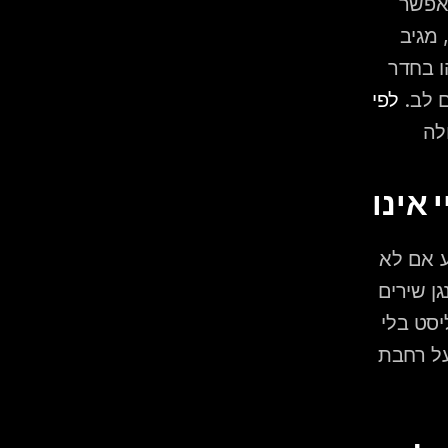
הרבה יותר מזה: הוא מנהל את המיקרופונים בטקס ובסעודה, מאפשר 
הכרזות של מנחה ונאומים, עובד מול מנהל האולם לגבי טיימינג, מגיב 
לשינויים ברגע האחרון, ומתמודד עם תקלות טכניות מבלי שמישהו בחדר 
 לב. 
 אינו
חשוב לא פחות להבין מה דיג'יי לחתונה אינו: הוא לא מנחה האירוע אם לא 
סוכם על כך מראש בנפרד, הוא לא מגרים הקהל לגימיקים, ולא מנגן שירים 
בפי הבמה. הוא גם לא "ספוטיפיי בסאונד-סיסטם" שמשמיע פלייליסט בלי 
לקרוא את הקהל. ההבדל בין שני הדברים מורגש מהרגע הראשון על רחבת 